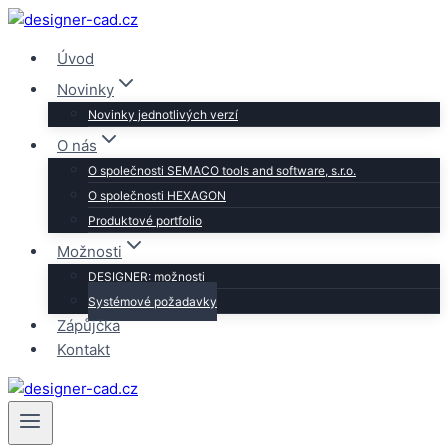
Přeskočit
na
Úvod
obsah
Novinky
Novinky jednotlivých verzí
O nás
O společnosti SEMACO tools and software, s.r.o.
O společnosti HEXAGON
Produktové portfolio
Možnosti
DESIGNER: možnosti
Systémové požadavky
Zápůjčka
Kontakt