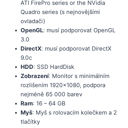
ATI FirePro series or the NVidia
Quadro series (s nejnovějšími
ovladači)
OpenGL
: musí podporovat OpenGL
3.0
DirectX
: musí podporovat DirectX
9.0c
HDD
: SSD HardDisk
Zobrazení
: Monitor s minimálním
rozlišením 1920×1080, podpora
nejméně 65 000 barev
Ram
: 16 – 64 GB
Myš
: Myš s rolovacím kolečkem a 2
tlačítky