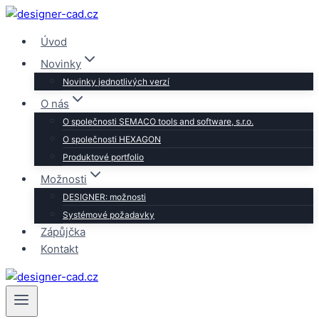
Přeskočit
na
Úvod
obsah
Novinky
Novinky jednotlivých verzí
O nás
O společnosti SEMACO tools and software, s.r.o.
O společnosti HEXAGON
Produktové portfolio
Možnosti
DESIGNER: možnosti
Systémové požadavky
Zápůjčka
Kontakt